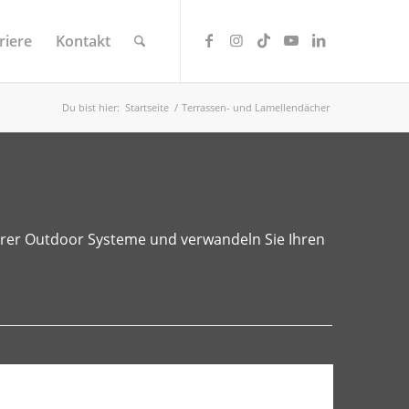
riere
Kontakt
Du bist hier:
Startseite
/
Terrassen- und Lamellendächer
serer Outdoor Systeme und verwandeln Sie Ihren