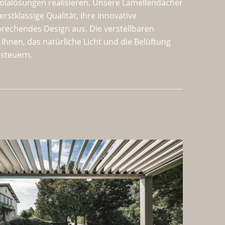
golalösungen realisieren. Unsere Lamellendächer
erstklassige Qualität, ihre innovative
prechendes Design aus. Die verstellbaren
Ihnen, das natürliche Licht und die Belüftung
steuern.