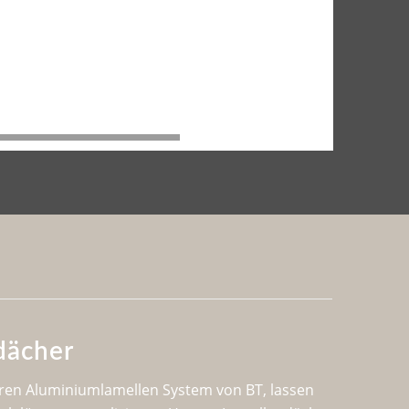
00:00
|
00:15
dächer
ren Aluminiumlamellen System von BT, lassen