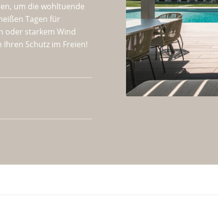
nen, um die wohltuende
heißen Tagen für
n oder starkem Wind
 Ihren Schutz im Freien!