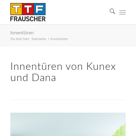
Innentüren
Du bist hier:
Startseite
/
Innentüren
Innentüren von Kunex
und Dana