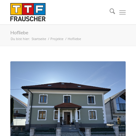
Hofliebe
Du bist hier:
Startseite
/
Projekte
/
Hofliebe