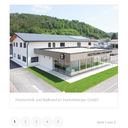
Heiztechnik und Badkomfort Hackelsberger GmbH
1
2
3
4
5
Seite 1 von 5