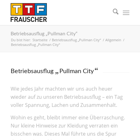
Betriebsausflug „Pullman City“
Du bist hier:
Startseite
/
Betriebsausflug „Pullman City“
/
Allgemein
/
Betriebsausflug „Pullman City“
„
“
Betriebsausflug
Pullman City
Wie jedes Jahr machten wir uns auch heuer
wieder auf zu unseren Betriebsausflug – ein Tag
voller Spannung, Lachen und Zusammenhalt.
Wohin es geht, bleibt immer eine Überraschung.
Nur kleine Hinweise zur Kleidung verraten ein
bisschen was. Dieses Mal führte uns die Spur