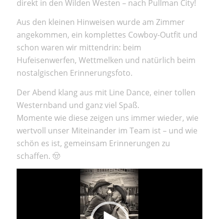
direkt in den Wilden Westen – nach Pullman City!
Aus den kleinen Hinweisen wurde am Zimmer
angekommen, ein komplettes Cowboy-Outfit und
schon waren wir mittendrin: beim
Hufeisenwerfen, Wettmelken und natürlich beim
nostalgischen Erinnerungsfoto.
Der Abend klang aus mit Line Dance, einer tollen
Westernband und ganz viel Spaß.
Momente wie diese zeigen uns immer wieder, wie
wertvoll unser Miteinander im Team ist – und wie
schön es ist, gemeinsam Erinnerungen zu
schaffen. 🤠