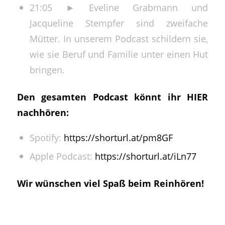
21:05 ► Eveline Grabmann und
Jacqueline Stempfer sind zweifache
Mütter. In unserem Podcast schildern sie,
wie sie Beruf und Familie unter einen Hut
bringen.
Den gesamten Podcast könnt ihr HIER
nachhören:
Spotify:
https://shorturl.at/pm8GF
Apple Podcast:
https://shorturl.at/iLn77
Wir wünschen viel Spaß beim Reinhören!