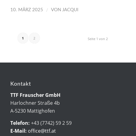
/
10. MÄRZ 2025
VON
JACQUI
1
2
Seite 1 von 2
Kontakt
TTF Frauscher GmbH
Harlochner Straße 4b
A-5230 Mattighofen
Telefon:
+43 (7742) 59 2 59
E-Mail:
office@ttf.at