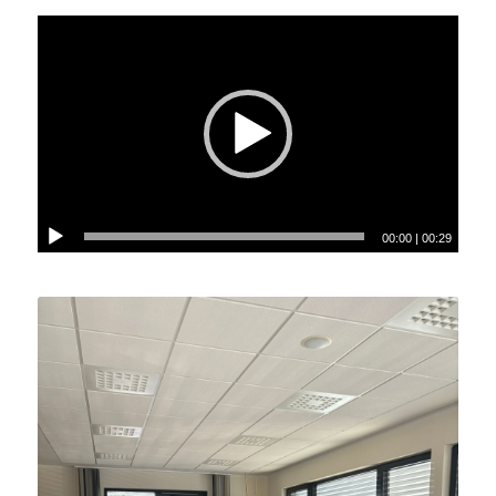
00:00
|
00:29